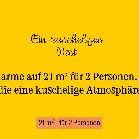
Double
Small
Ein kuscheliges
Nest
harme auf 21 m² für 2 Personen. 
 die eine kuschelige Atmosphär
21 m²
für 2 Personen