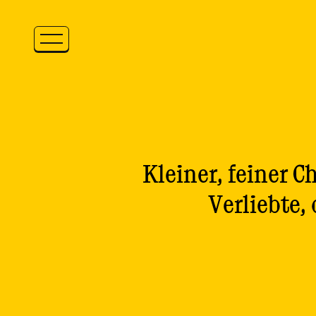
Zum Inhalt springen
Kleiner, feiner C
Verliebte,