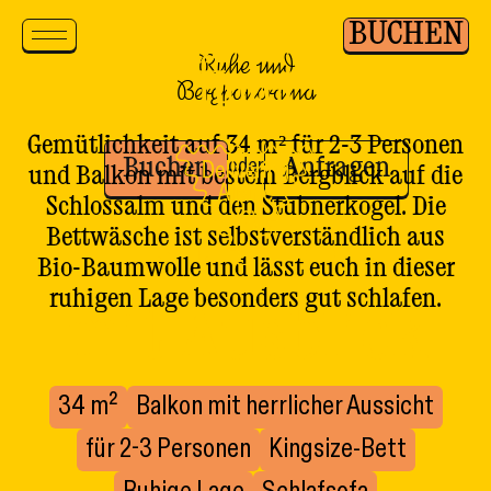
Zum Inhalt springen
BUCHEN
Ruhe und
Bergpanorama
Gemütlichkeit auf 34 m² für 2-3 Personen
oder
Buchen
Anfragen
und Balkon mit bestem Bergblick auf die
Schlossalm und den Stubnerkogel. Die
Studio
Bettwäsche ist selbstverständlich aus
Bio-Baumwolle und lässt euch in dieser
ruhigen Lage besonders gut schlafen.
mit Ausblick
34 m²
Balkon mit herrlicher Aussicht
für 2-3 Personen
Kingsize-Bett