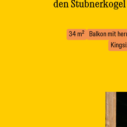
den Stubnerkogel
34 m²
Balkon mit her
Kings