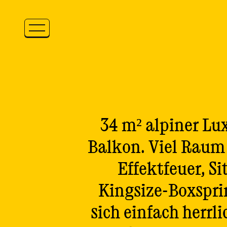
Zum Inhalt springen
34 m² alpiner Lu
Balkon. Viel Raum
Effektfeuer, S
Kingsize-Boxspri
sich einfach herrl