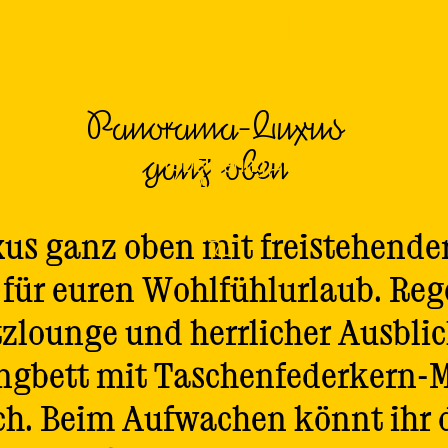
Studio
Deluxe
Panorama-Luxus
ganz oben
xus ganz oben mit freistehen
 für euren Wohlfühlurlaub. Reg
itzlounge und herrlicher Ausblic
ngbett mit Taschenfederkern-Ma
ich. Beim Aufwachen könnt ihr