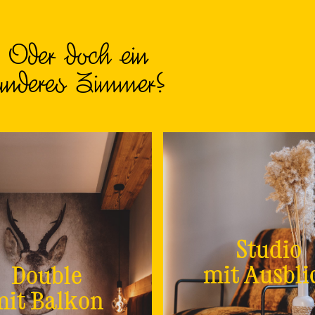
Oder doch ein
anderes Zimmer?
Studio
mit Ausbli
Double
mit Balkon